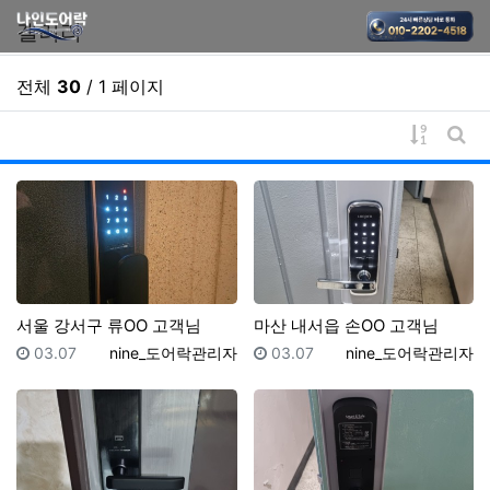
기
갤러리
전체
30
/ 1 페이지
게시물 
게시
서울 강서구 류OO 고객님
마산 내서읍 손OO 고객님
등록일
등록자
등록일
등록자
03.07
nine_도어락관리자
03.07
nine_도어락관리자