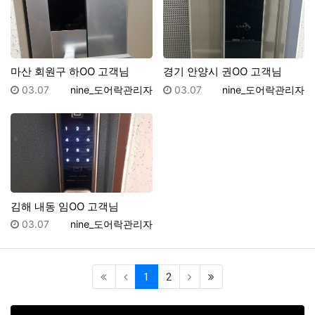
마산 회원구 하OO 고객님
경기 안양시 권OO 고객님
등록일
등록자
등록일
등록자
03.07
nine_도어락관리자
03.07
nine_도어락관리자
김해 내동 임OO 고객님
등록일
등록자
03.07
nine_도어락관리자
(current)
(last)
1
2